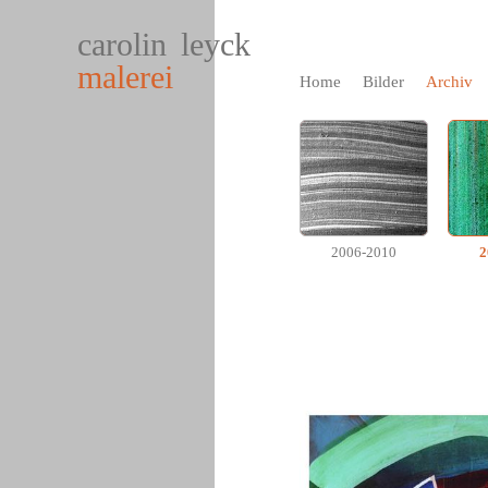
carolin leyck
malerei
Home
Bilder
Archiv
2006-2010
2